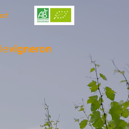
act
le
vigneron