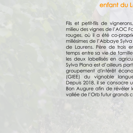
enfant du 
Fils et petit-fils de vigner
milieu des vignes de l’AOC Fa
rouges, où il a été co-prop
millésimes de l’Abbaye Sylva
de Laurens. Père de trois enf
temps entre sa vie de famill
les deux labellisés en agric
Sylva Plana est d’ailleurs pa
groupement d'intérêt écon
(GIEE) du vignoble langue
Depuis 2018, il se consacr
Bon Augure afin de révéler le
vallée de l’Orb futur grands