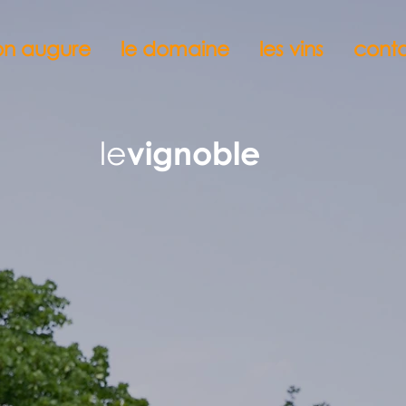
n augure
le domaine
les vins
cont
le
vignoble