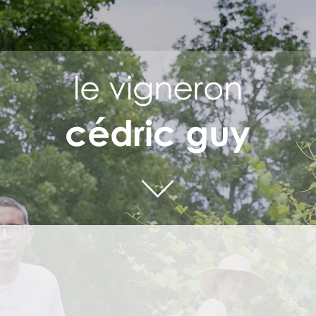
le vigneron
cédric guy