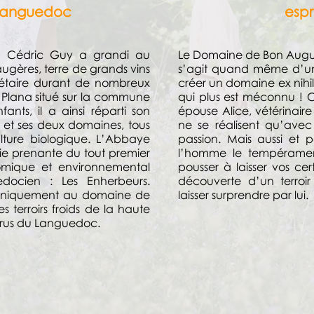
Languedoc
espr
ons, Cédric Guy a grandi au
Le Domaine de Bon Augure
ugères, terre de grands vins
s’agit quand même d’un
riétaire durant de nombreux
créer un domaine ex nihi
 Plana situé sur la commune
qui plus est méconnu !
ants, il a ainsi réparti son
épouse Alice, vétérinaire
e et ses deux domaines, tous
ne se réalisent qu’av
ulture biologique. L’Abbaye
passion. Mais aussi et p
rtie prenante du tout premier
l’homme le tempéramen
omique et environnemental
pousser à laisser vos cer
docien : Les Enherbeurs.
découverte d’un terroi
e uniquement au domaine de
laisser surprendre par lui.
s terroirs froids de la haute
 crus du Languedoc.