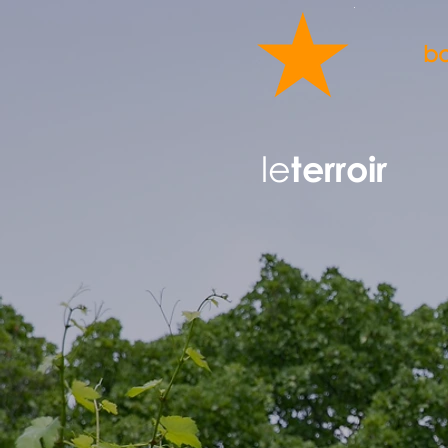
bo
le
terroir